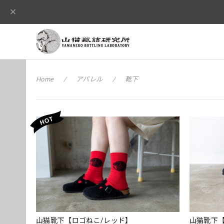
Home
アパレル
靴下
山猫靴下【ロゴねこ/レッド】
山猫靴下【